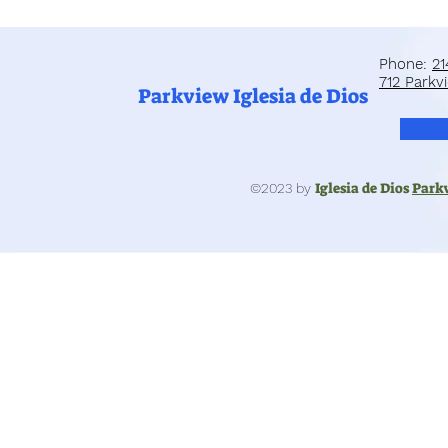
Phone:
21
712 Parkvi
Parkview Iglesia de Dios
Iglesia de Dios
Park
©2023 by