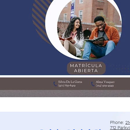
Phone:
21
712 Parkvi